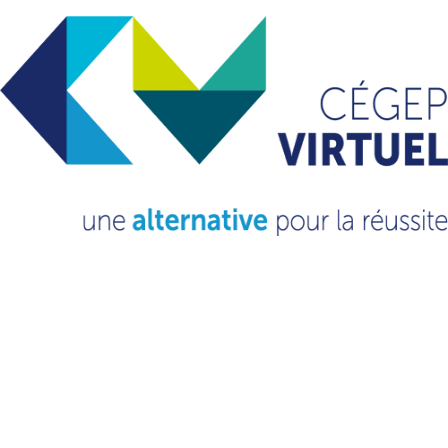
COMPÉTENCES
4PH0
DISCIPLINE
340 Philosophie
NOMBRE D'HEURES
60
VOUS VOULEZ EN
SAVOIR PLUS?
CONSULTEZ NOTRE FAQ