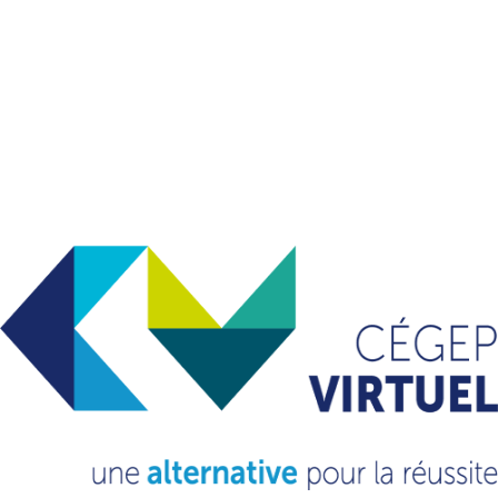
Contactez info@cegepvirtuel.ca afin
d'obtenir les accès. Précisez votre
prénom, nom, titre, cégep et courriel.
VOIR LA PROCÉDURE D'INSCRIPTION
DEMANDE D'INFORMATIONS
Cégep
La Pocatière | Campus de
Montmagny | 923001