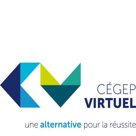
Formations connexes
Méthodes de travail
intellectuel | 301-
ME1
Appliquer des méthodes de
travail intellectuel en sciences
humaines | 0ME1.
VOIR LE COURS